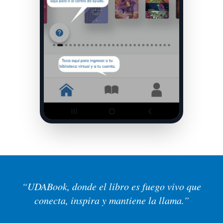
“UDABook, donde el libro es fuego vivo que
conecta, inspira y mantiene la llama.”